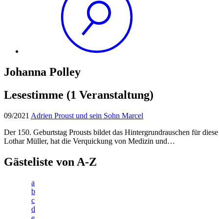
Johanna Polley
Lesestimme
(1 Veranstaltung)
09/2021
Adrien Proust und sein Sohn Marcel
Der 150. Geburtstag Prousts bildet das Hintergrundrauschen für dies
Lothar Müller, hat die Verquickung von Medizin und…
Gästeliste von A-Z
a
b
c
d
e