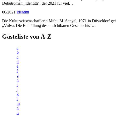
Debütroman „Identitti“, der 2021 für viel…
06/2021
Identitti
Die Kulturwissenschaftlerin Mithu M. Sanyal, 1971 in Düsseldorf ge
„Vulva. Die Enthüllung des unsichtbaren Geschlechts“…
Gästeliste von A-Z
a
b
c
d
e
f
g
h
i
j
k
l
m
n
o