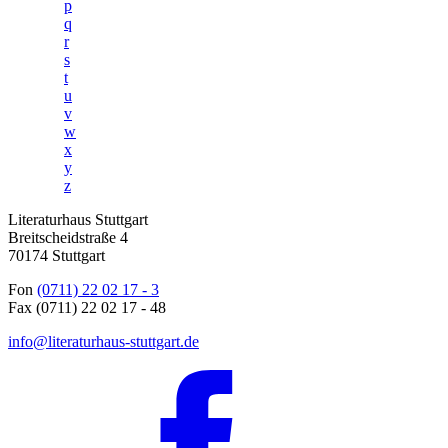
p
q
r
s
t
u
v
w
x
y
z
Literaturhaus Stuttgart
Breitscheidstraße 4
70174 Stuttgart
Fon
(0711) 22 02 17 - 3
Fax (0711) 22 02 17 - 48
info@literaturhaus-stuttgart.de