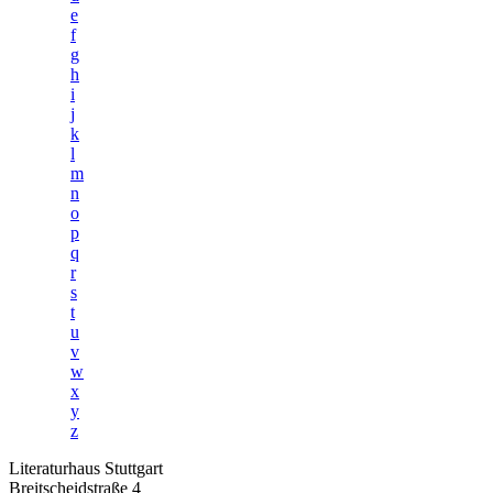
e
f
g
h
i
j
k
l
m
n
o
p
q
r
s
t
u
v
w
x
y
z
Literaturhaus Stuttgart
Breitscheidstraße 4