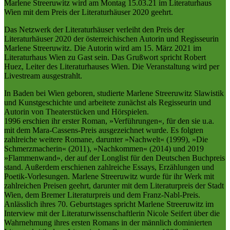
Marlene Streeruwitz wird am Montag 15.03.21 im Literaturhaus
Wien mit dem Preis der Literaturhäuser 2020 geehrt.
Das Netzwerk der Literaturhäuser verleiht den Preis der
Literaturhäuser 2020 der österreichischen Autorin und Regisseurin
Marlene Streeruwitz. Die Autorin wird am 15. März 2021 im
Literaturhaus Wien zu Gast sein. Das Grußwort spricht Robert
Huez, Leiter des Literaturhauses Wien. Die Veranstaltung wird per
Livestream ausgestrahlt.
In Baden bei Wien geboren, studierte Marlene Streeruwitz Slawistik
und Kunstgeschichte und arbeitete zunächst als Regisseurin und
Autorin von Theaterstücken und Hörspielen.
1996 erschien ihr erster Roman, »Verführungen«, für den sie u.a.
mit dem Mara-Cassens-Preis ausgezeichnet wurde. Es folgten
zahlreiche weitere Romane, darunter »Nachwelt« (1999), »Die
Schmerzmacherin« (2011), »Nachkommen« (2014) und 2019
»Flammenwand», der auf der Longlist für den Deutschen Buchpreis
stand. Außerdem erschienen zahlreiche Essays, Erzählungen und
Poetik-Vorlesungen. Marlene Streeruwitz wurde für ihr Werk mit
zahlreichen Preisen geehrt, darunter mit dem Literaturpreis der Stadt
Wien, dem Bremer Literaturpreis und dem Franz-Nabl-Preis.
Anlässlich ihres 70. Geburtstages spricht Marlene Streeruwitz im
Interview mit der Literaturwissenschaftlerin Nicole Seifert über die
Wahrnehmung ihres ersten Romans in der männlich dominierten