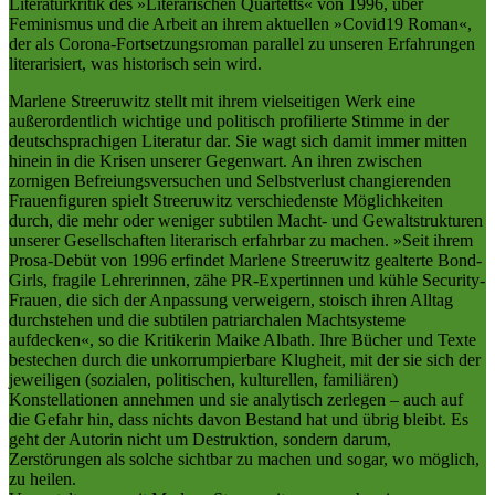
Literaturkritik des »Literarischen Quartetts« von 1996, über
Feminismus und die Arbeit an ihrem aktuellen »Covid19 Roman«,
der als Corona-Fortsetzungsroman parallel zu unseren Erfahrungen
literarisiert, was historisch sein wird.
Marlene Streeruwitz stellt mit ihrem vielseitigen Werk eine
außerordentlich wichtige und politisch profilierte Stimme in der
deutschsprachigen Literatur dar. Sie wagt sich damit immer mitten
hinein in die Krisen unserer Gegenwart. An ihren zwischen
zornigen Befreiungsversuchen und Selbstverlust changierenden
Frauenfiguren spielt Streeruwitz verschiedenste Möglichkeiten
durch, die mehr oder weniger subtilen Macht- und Gewaltstrukturen
unserer Gesellschaften literarisch erfahrbar zu machen. »Seit ihrem
Prosa-Debüt von 1996 erfindet Marlene Streeruwitz gealterte Bond-
Girls, fragile Lehrerinnen, zähe PR-Expertinnen und kühle Security-
Frauen, die sich der Anpassung verweigern, stoisch ihren Alltag
durchstehen und die subtilen patriarchalen Machtsysteme
aufdecken«, so die Kritikerin Maike Albath. Ihre Bücher und Texte
bestechen durch die unkorrumpierbare Klugheit, mit der sie sich der
jeweiligen (sozialen, politischen, kulturellen, familiären)
Konstellationen annehmen und sie analytisch zerlegen – auch auf
die Gefahr hin, dass nichts davon Bestand hat und übrig bleibt. Es
geht der Autorin nicht um Destruktion, sondern darum,
Zerstörungen als solche sichtbar zu machen und sogar, wo möglich,
zu heilen.