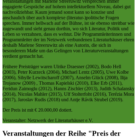
Veranstaltungen mit Marlene Streeruwitz versprechen immer
engagierte Gespräche auf hohem intellektuellem Niveau, dabei gut
nachvollziehbar. Kaum jemand sonst kann so konzise und
anschaulich über auch komplexe (literatur-)politische Fragen
sprechen. Immer hellwach auf der Bühne, ist sie ebenso streitbar wie
zugewandt und sieht genau dorthin, wo sich Literatur, Politik und
Leben so verzahnen, dass es wehtut. Die Programmleiterinnen und
Programmleiter der im Netzwerk verbundenen Literaturhäuser ehren
deshalb Marlene Streeruwitz als eine Autorin, die sich in
besonderem Maße um das Gelingen von Literaturveranstaltungen
verdient gemacht hat.
Frühere Preisträger waren Ulrike Draesner (2002), Bodo Hell
(2003), Peter Kurzeck (2004), Michael Lentz (2005), Uwe Kolbe
(2006), Sibylle Lewitscharoff (2007), Anselm Glück (2008), Ilija
Trojanow (2009) , Thomas Kapielski (2010), Elke Erb (2011),
Feridun Zaimoglu (2012), Hanns Zischler (2013), Judith Schalansky
(2014), Nicolas Mahler (2015), Ulf Stolterfoht (2016), Terézia Mora
(2017), Jaroslav Rudis (2018) und Antje Rávik Strubel (2019).
Der Preis ist mit € 20.000,00 dotiert.
Veranstalter: Netzwerk der Literaturhäuser e.V.
Veranstaltungen der Reihe "Preis der