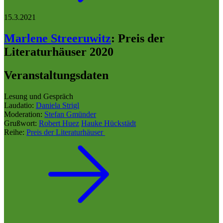
15.3.2021
Marlene Streeruwitz
:
Preis der
Literaturhäuser 2020
Veranstaltungsdaten
Lesung und Gespräch
Laudatio:
Daniela Strigl
Moderation:
Stefan Gmünder
Grußwort:
Robert Huez
Hauke Hückstädt
Reihe:
Preis der Literaturhäuser