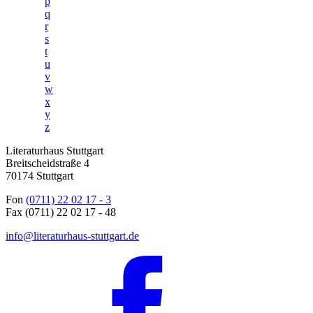
p
q
r
s
t
u
v
w
x
y
z
Literaturhaus Stuttgart
Breitscheidstraße 4
70174 Stuttgart
Fon
(0711) 22 02 17 - 3
Fax (0711) 22 02 17 - 48
info@literaturhaus-stuttgart.de