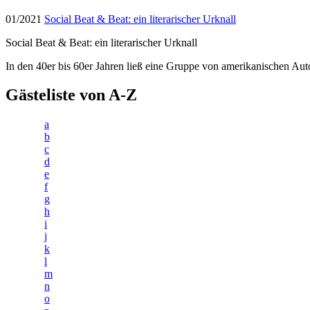
01/2021
Social Beat & Beat: ein literarischer Urknall
Social Beat & Beat: ein literarischer Urknall
In den 40er bis 60er Jahren ließ eine Gruppe von amerikanischen Aut
Gästeliste von A-Z
a
b
c
d
e
f
g
h
i
j
k
l
m
n
o