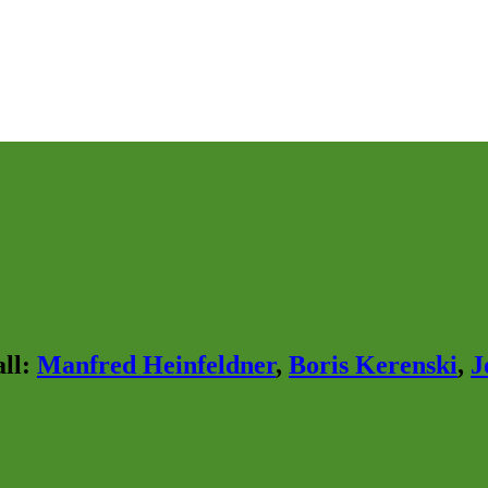
ll
:
Manfred Heinfeldner
,
Boris Kerenski
,
J