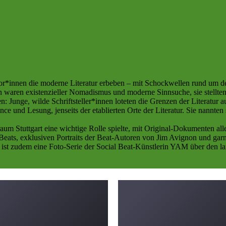
or*innen die moderne Literatur erbeben – mit Schockwellen rund um den
 waren existenzieller Nomadismus und moderne Sinnsuche, sie stellte
unge, wilde Schriftsteller*innen loteten die Grenzen der Literatur aus
und Lesung, jenseits der etablierten Orte der Literatur. Sie nannten 
aum Stuttgart eine wichtige Rolle spielte, mit Original-Dokumenten all
ats, exklusiven Portraits der Beat-Autoren von Jim Avignon und garni
n ist zudem eine Foto-Serie der Social Beat-Künstlerin YAM über den 