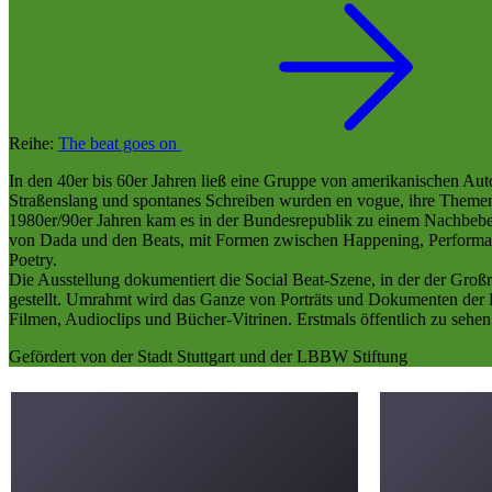
Reihe:
The beat goes on
In den 40er bis 60er Jahren ließ eine Gruppe von amerikanischen Aut
Straßenslang und spontanes Schreiben wurden en vogue, ihre Themen
1980er/90er Jahren kam es in der Bundesrepublik zu einem Nachbeben: J
von Dada und den Beats, mit Formen zwischen Happening, Performance 
Poetry.
Die Ausstellung dokumentiert die Social Beat-Szene, in der der Großr
gestellt. Umrahmt wird das Ganze von Porträts und Dokumenten der Be
Filmen, Audioclips und Bücher-Vitrinen. Erstmals öffentlich zu sehe
Gefördert von der Stadt Stuttgart und der LBBW Stiftung