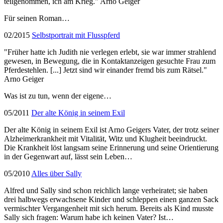
teilgenommen, ich am Krieg." Arno Geiger
Für seinen Roman…
02/2015
Selbstportrait mit Flusspferd
"Früher hatte ich Judith nie verlegen erlebt, sie war immer strahlend
gewesen, in Bewegung, die in Kontaktanzeigen gesuchte Frau zum
Pferdestehlen. [...] Jetzt sind wir einander fremd bis zum Rätsel."
Arno Geiger
Was ist zu tun, wenn der eigene…
05/2011
Der alte König in seinem Exil
Der alte König in seinem Exil ist Arno Geigers Vater, der trotz seiner
Alzheimerkrankheit mit Vitalität, Witz und Klugheit beeindruckt.
Die Krankheit löst langsam seine Erinnerung und seine Orientierung
in der Gegenwart auf, lässt sein Leben…
05/2010
Alles über Sally
Alfred und Sally sind schon reichlich lange verheiratet; sie haben
drei halbwegs erwachsene Kinder und schleppen einen ganzen Sack
vermischter Vergangenheit mit sich herum. Bereits als Kind musste
Sally sich fragen: Warum habe ich keinen Vater? Ist…