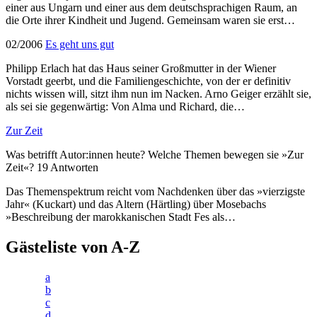
einer aus Ungarn und einer aus dem deutschsprachigen Raum, an
die Orte ihrer Kindheit und Jugend. Gemeinsam waren sie erst…
02/2006
Es geht uns gut
Philipp Erlach hat das Haus seiner Großmutter in der Wiener
Vorstadt geerbt, und die Familiengeschichte, von der er definitiv
nichts wissen will, sitzt ihm nun im Nacken. Arno Geiger erzählt sie,
als sei sie gegenwärtig: Von Alma und Richard, die…
Zur Zeit
Was betrifft Autor:innen heute? Welche Themen bewegen sie »Zur
Zeit«? 19 Antworten
Das Themenspektrum reicht vom Nachdenken über das »vierzigste
Jahr« (Kuckart) und das Altern (Härtling) über Mosebachs
»Beschreibung der marokkanischen Stadt Fes als…
Gästeliste von A-Z
a
b
c
d