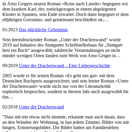
In Arno Geigers neuem Roman »Reise nach Laredo« begegnen wir
dem kranken Karl, der, zurückgezogen in einem abgelegenen
Kloster in Spanien, sein Ende erwartet. Doch dann begegnet er dem
elfjährigen Geronimo, und gemeinsam beschließen sie,…
01/2023
Das glückliche Geheimnis
Sein beeindruckender Roman „Unter der Drachenwand“ wurde
2019 auf Initiative des Stuttgarter Schriftstellerhaus für „Stuttgart
liest ein Buch“ ausgewählt; zahlreiche Veranstaltungen an nicht
minder wenigen Orten fanden zum Werk von Arno Geiger in…
09/2019
Unter der Drachenwand – Eine Liebesgeschichte
2005 wurde er für seinen Roman »Es geht uns gut« mit dem
Deutschen Buchpreis ausgezeichnet, und sein letzter Roman »Unter
der Drachenwand« wurde nicht nur von der Literaturkritik
euphorisch besprochen, sondern in diesem Jahr auch ausgewählt für
das…
02/2018
Unter der Drachenwand
"Dass mit mir etwas nicht stimmte, erkannte man auch daran, dass
an den Wänden der Wohnung, in fast jedem Zimmer, Bilder von mir
hingen, Erinnerungsbilder. Die Bilder hatten am Familienleben