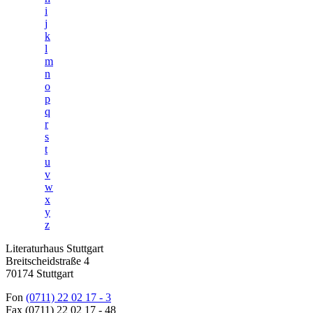
i
j
k
l
m
n
o
p
q
r
s
t
u
v
w
x
y
z
Literaturhaus Stuttgart
Breitscheidstraße 4
70174 Stuttgart
Fon
(0711) 22 02 17 - 3
Fax (0711) 22 02 17 - 48