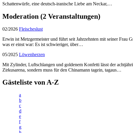
Schattenwürfe, eine deutsch-iranische Liebe am Neckar,…
Moderation
(2 Veranstaltungen)
02/2026
Fleischeslust
Erwin ist Metzgermeister und führt seit Jahrzehnten mit seiner Frau 
was er einst war: Es ist schwieriger, über…
05/2025
Löwenherzen
Mit Zylinder, Luftschlangen und goldenem Konfetti lässt der achtjäh
Zirkusarena, sondern muss für den Chinamann tagein, tagaus…
Gästeliste von A-Z
a
b
c
d
e
f
g
h