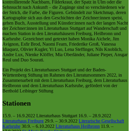
kontrollierende Nachbarn, Filderkraut, der Spatz in Ulm oder die
Sehnsucht nach Ankunft – die Zugänge sind so verschiedenen wie
der Strich, die Farbe, die Figuren. Gebündelt zur Sketchmap, deren
Kartographie sich aus den Geschichten der Zeichner:innen speist,
gehen Buch, Ausstellung und Künstler:innen nach der langen Nacht
der Zeichner:innen im Literaturhaus Stuttgart auf Wanderschaft und
machen Station in den Literaturhäusern Freiburg, Heilbronn und
Karlsruhe. Gezeichnet und getextet haben Monika Aichele, Jim
Avignon, Esfir Brod, Naomi Fearn, Friederike Groß, Vanessa
Idiaquez, Olivier Kugler, Yi Luo, Lena Steffinger, Nils Knoblich,
Andre Lux, Nienke Klöffer, Mia Oberländer, Juliane Pieper, Ansgar
Reul und Duo Sourati.
Ein Projekt des Literaturhauses Stuttgart und der Baden-
Württemberg Stiftung im Rahmen des Literatursommers 2022, in
Zusammenarbeit mit dem Literaturhaus Freiburg, dem Literaturhaus
Heilbronn und dem Literaturhaus Karlsruhe, gefördert von der
Berthold Leibinger Stiftung
Stationen
15.9. – 16.9.2022
Literaturhaus Stuttgart
16.9. – 28.9.2022
Literaturhaus Freiburg
29.9. – 30.9.2022
Literarische Gesellschaft
Karlsruhe
30.9. – 6.10.2022
Literaturhaus Heilbronn
11.9. –