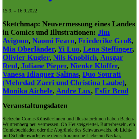
15.9.
–
16.9.2022
Sketchmap: Neuvermessung eines Landes
in Comics und Illustrationen
:
Jim
Avignon
,
Naomi Fearn
,
Friederike Groß
,
Mia Oberländer
,
Yi Luo
,
Lena Steffinger
,
Olivier Kugler
,
Nils Knoblich
,
Ansgar
Reul
,
Juliane Pieper
,
Nienke Klöffer
,
Vanesa Idiaquez Salinas
,
Duo Sourati
(Mehrdad Zaeri und Christina Laube)
,
Monika Aichele
,
Andre Lux
,
Esfir Brod
Veranstaltungsdaten
Siebzehn Comic-Künstler:innen und Illustrator:innen haben Baden-
Württemberg neu vermessen: Ob Heusteigviertel, Butterbrezeln, ein
Comicbuchladen oder die Abgründe des Schwarzwalds, ob Licht-
und Schattenwürfe, eine deutsch-iranische Liebe am Neckar,