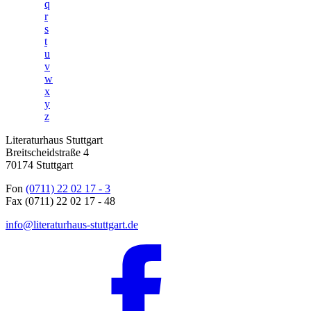
q
r
s
t
u
v
w
x
y
z
Literaturhaus Stuttgart
Breitscheidstraße 4
70174 Stuttgart
Fon
(0711) 22 02 17 - 3
Fax (0711) 22 02 17 - 48
info@literaturhaus-stuttgart.de