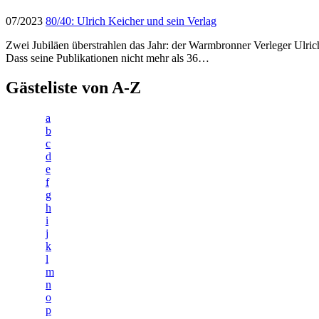
07/2023
80/40: Ulrich Keicher und sein Verlag
Zwei Jubiläen überstrahlen das Jahr: der Warmbronner Verleger Ulrich
Dass seine Publikationen nicht mehr als 36…
Gästeliste von A-Z
a
b
c
d
e
f
g
h
i
j
k
l
m
n
o
p