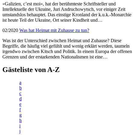
»Galizien, c’est moi«, hat der berühmteste Schriftsteller und
Intellektuelle der Ukraine, Juri Andruchowytsch, vor einiger Zeit
umstandslos behauptet. Das einstige Kronland der k.u.k.-Monarchie
ist heute Teil der Ukraine, Ort seiner Kindheit und…
02/2020
Was hat Heimat mit Zuhause zu tun?
Was ist der Unterschied zwischen Heimat und Zuhause? Diese
Begriffe, die häufig viel gefühlt und wenig erklärt werden, taumeln
irgendwo zwischen Kitsch und Politik. In einem Europa der offenen
Grenzen und der erstarkenden Nationalismen ist eine…
Gästeliste von A-Z
a
b
c
d
e
f
g
h
i
j