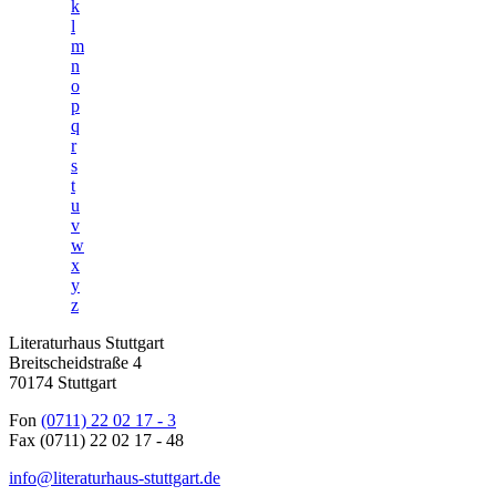
k
l
m
n
o
p
q
r
s
t
u
v
w
x
y
z
Literaturhaus Stuttgart
Breitscheidstraße 4
70174 Stuttgart
Fon
(0711) 22 02 17 - 3
Fax (0711) 22 02 17 - 48
info@literaturhaus-stuttgart.de