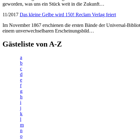
geworden, was uns ein Stück weit in die Zukunft…
11/2017
Das kleine Gelbe wird 150! Reclam Verlag feiert
Im November 1867 erschienen die ersten Bände der Universal-Bibliothek
einem unverwechselbaren Erscheinungsbild…
Gästeliste von A-Z
a
b
c
d
e
f
g
h
i
j
k
l
m
n
o