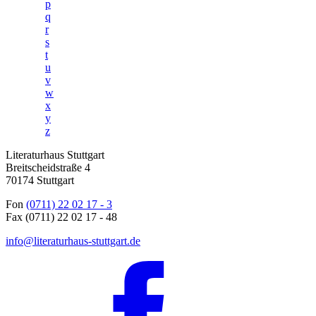
p
q
r
s
t
u
v
w
x
y
z
Literaturhaus Stuttgart
Breitscheidstraße 4
70174 Stuttgart
Fon
(0711) 22 02 17 - 3
Fax (0711) 22 02 17 - 48
info@literaturhaus-stuttgart.de