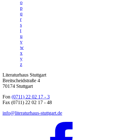
o
p
q
r
s
t
u
v
w
x
y
z
Literaturhaus Stuttgart
Breitscheidstraße 4
70174 Stuttgart
Fon
(0711) 22 02 17 - 3
Fax (0711) 22 02 17 - 48
info@literaturhaus-stuttgart.de