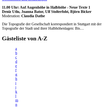
11.00 Uhr: Auf Augenhöhe in Halbhöhe - Neue Texte 1
Deniz Utlu, Joanna Bator, Ulf Stolterfoht, Björn Bicker
Moderation:
Claudia Dathe
Die Topografie der Gesellschaft korrespondiert in Stuttgart mit der
Topografie der Stadt und ihrer Halbhöhenlagen: Bis…
Gästeliste von A-Z
a
b
c
d
e
f
g
h
i
j
k
l
m
n