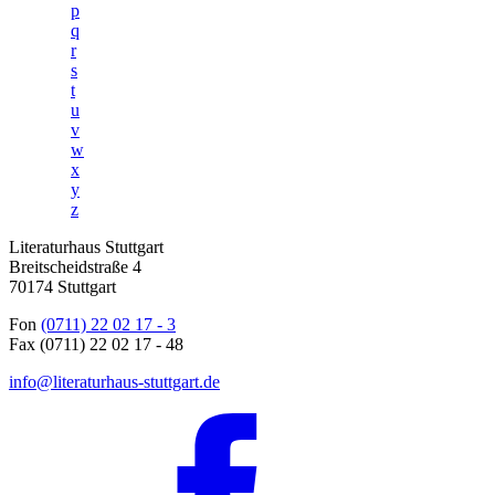
p
q
r
s
t
u
v
w
x
y
z
Literaturhaus Stuttgart
Breitscheidstraße 4
70174 Stuttgart
Fon
(0711) 22 02 17 - 3
Fax (0711) 22 02 17 - 48
info@literaturhaus-stuttgart.de