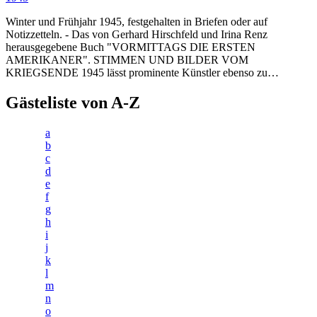
Winter und Frühjahr 1945, festgehalten in Briefen oder auf
Notizzetteln. - Das von Gerhard Hirschfeld und Irina Renz
herausgegebene Buch "VORMITTAGS DIE ERSTEN
AMERIKANER". STIMMEN UND BILDER VOM
KRIEGSENDE 1945 lässt prominente Künstler ebenso zu…
Gästeliste von A-Z
a
b
c
d
e
f
g
h
i
j
k
l
m
n
o