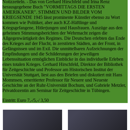
Notizzetteln. - Das von Gerhard Hirschfeld und Irina Renz
herausgegebene Buch "VORMITTAGS DIE ERSTEN
AMERIKANER". STIMMEN UND BILDER VOM
KRIEGSENDE 1945 lässt prominente Künstler ebenso zu Wort
kommen wie Politiker, aber auch KZ-Häftlinge und
Kriegsgefangene, Hitlerjungen und Hausfrauen. Auszüge aus den
geheimen Stimmungsberichten der Wehrmacht zeigen die
Allgegenwärtigkeit des Regimes. Die Deutschen erlebten das Ende
des Krieges auf der Flucht, in zerstörten Städten, an der Front, in
Gefängnissen und im Exil. Die unmittelbaren Aufzeichnungen der
Empfindungen und die Schilderungen der jeweiligen
Lebenssituation ermöglichen Einblicke in das individuelle Erleben
eines totalen Krieges. Gerhard Hirschfeld, Direktor der Bibliothek
für Zeitgeschichte und Professor am Historischen Institut der
Universität Stuttgart, liest aus den Briefen und diskutiert mit Hans
Mommsen, emeritierter Professor für Neuere und Neueste
Geschichte an der Ruhr-Universität Bochum, und Gabriele Metzler,
Privatdozentin am Seminar für Zeitgeschichte in Tübingen.
Eintritt: Euro 7,-/5,-/ 3,50