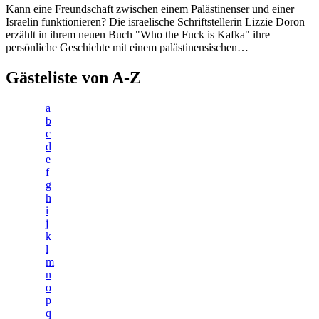
Kann eine Freundschaft zwischen einem Palästinenser und einer
Israelin funktionieren? Die israelische Schriftstellerin Lizzie Doron
erzählt in ihrem neuen Buch "Who the Fuck is Kafka" ihre
persönliche Geschichte mit einem palästinensischen…
Gästeliste von A-Z
a
b
c
d
e
f
g
h
i
j
k
l
m
n
o
p
q