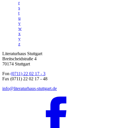
r
s
t
u
v
w
x
y
z
Literaturhaus Stuttgart
Breitscheidstraße 4
70174 Stuttgart
Fon
(0711) 22 02 17 - 3
Fax (0711) 22 02 17 - 48
info@literaturhaus-stuttgart.de