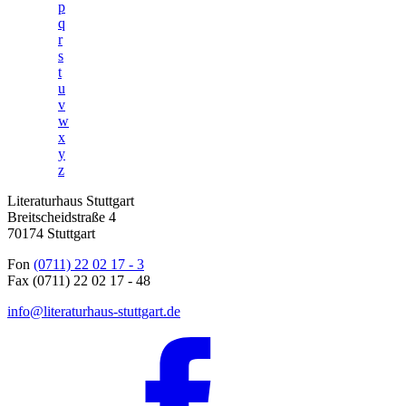
p
q
r
s
t
u
v
w
x
y
z
Literaturhaus Stuttgart
Breitscheidstraße 4
70174 Stuttgart
Fon
(0711) 22 02 17 - 3
Fax (0711) 22 02 17 - 48
info@literaturhaus-stuttgart.de