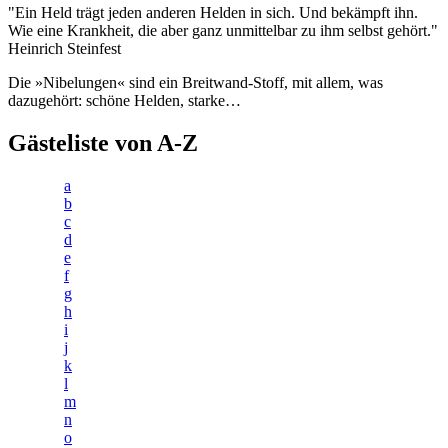
"Ein Held trägt jeden anderen Helden in sich. Und bekämpft ihn.
Wie eine Krankheit, die aber ganz unmittelbar zu ihm selbst gehört."
Heinrich Steinfest
Die »Nibelungen« sind ein Breitwand-Stoff, mit allem, was
dazugehört: schöne Helden, starke…
Gästeliste von A-Z
a
b
c
d
e
f
g
h
i
j
k
l
m
n
o