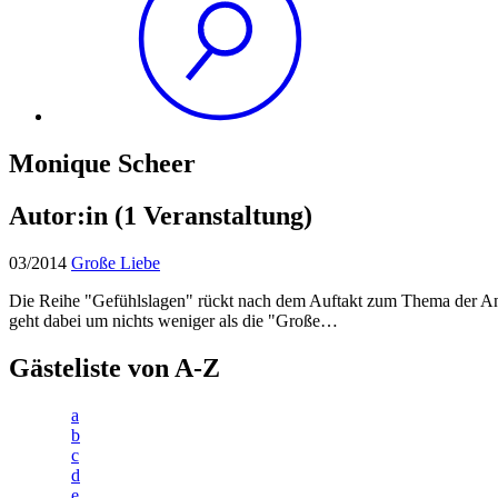
Monique Scheer
Autor:in
(1 Veranstaltung)
03/2014
Große Liebe
Die Reihe "Gefühlslagen" rückt nach dem Auftakt zum Thema der Angst
geht dabei um nichts weniger als die "Große…
Gästeliste von A-Z
a
b
c
d
e