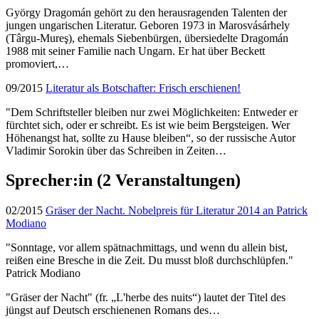
György Dragomán gehört zu den herausragenden Talenten der
jungen ungarischen Literatur. Geboren 1973 in Marosvásárhely
(Târgu-Mureş), ehemals Siebenbürgen, übersiedelte Dragomán
1988 mit seiner Familie nach Ungarn. Er hat über Beckett
promoviert,…
09/2015
Literatur als Botschafter: Frisch erschienen!
"Dem Schriftsteller bleiben nur zwei Möglichkeiten: Entweder er
fürchtet sich, oder er schreibt. Es ist wie beim Bergsteigen. Wer
Höhenangst hat, sollte zu Hause bleiben“, so der russische Autor
Vladimir Sorokin über das Schreiben in Zeiten…
Sprecher:in
(2 Veranstaltungen)
02/2015
Gräser der Nacht. Nobelpreis für Literatur 2014 an Patrick
Modiano
"Sonntage, vor allem spätnachmittags, und wenn du allein bist,
reißen eine Bresche in die Zeit. Du musst bloß durchschlüpfen."
Patrick Modiano
"Gräser der Nacht" (fr. „L'herbe des nuits“) lautet der Titel des
jüngst auf Deutsch erschienenen Romans des…