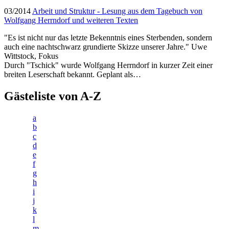
03/2014
Arbeit und Struktur - Lesung aus dem Tagebuch von
Wolfgang Herrndorf und weiteren Texten
"Es ist nicht nur das letzte Bekenntnis eines Sterbenden, sondern
auch eine nachtschwarz grundierte Skizze unserer Jahre." Uwe
Wittstock, Fokus
Durch "Tschick" wurde Wolfgang Herrndorf in kurzer Zeit einer
breiten Leserschaft bekannt. Geplant als…
Gästeliste von A-Z
a
b
c
d
e
f
g
h
i
j
k
l
m