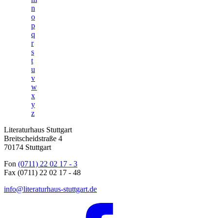
n
o
p
q
r
s
t
u
v
w
x
y
z
Literaturhaus Stuttgart
Breitscheidstraße 4
70174 Stuttgart
Fon
(0711) 22 02 17 - 3
Fax (0711) 22 02 17 - 48
info@literaturhaus-stuttgart.de