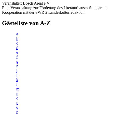
Veranstalter: Bosch Areal e.V
Eine Veranstaltung zur Förderung des Literaturhauses Stuttgart in
Kooperation mit der SWR 2 Landeskulturredaktion
Gästeliste von A-Z
a
b
c
d
e
f
g
h
i
j
k
l
m
n
o
p
q
r