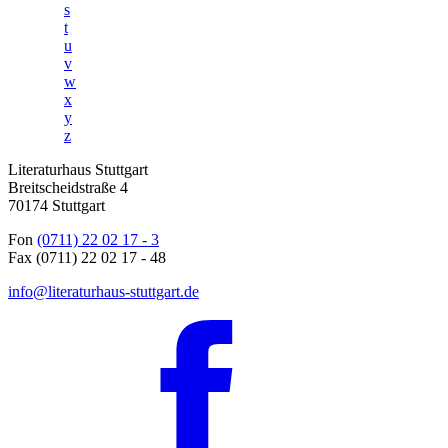
s
t
u
v
w
x
y
z
Literaturhaus Stuttgart
Breitscheidstraße 4
70174 Stuttgart
Fon
(0711) 22 02 17 - 3
Fax (0711) 22 02 17 - 48
info@literaturhaus-stuttgart.de