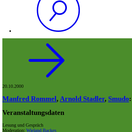
20.10.2000
Manfred Rommel
,
Arnold Stadler
,
Smudo
:
Veranstaltungsdaten
Lesung und Gespräch
Moderation:
Wieland Backes