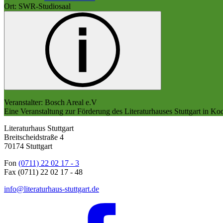
Ort: SWR-Studiosaal
Veranstalter: Bosch Areal e.V
Eine Veranstaltung zur Förderung des Literaturhauses Stuttgart in K
Literaturhaus Stuttgart
Breitscheidstraße 4
70174 Stuttgart
Fon
(0711) 22 02 17 - 3
Fax (0711) 22 02 17 - 48
info@literaturhaus-stuttgart.de