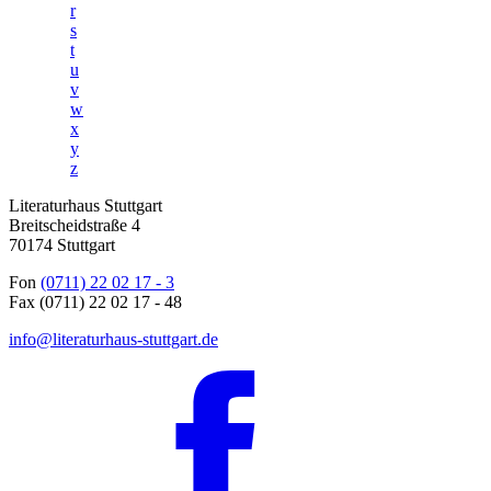
r
s
t
u
v
w
x
y
z
Literaturhaus Stuttgart
Breitscheidstraße 4
70174 Stuttgart
Fon
(0711) 22 02 17 - 3
Fax (0711) 22 02 17 - 48
info@literaturhaus-stuttgart.de