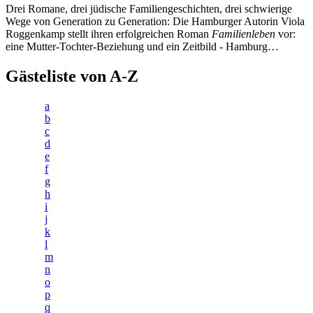
Drei Romane, drei jüdische Familiengeschichten, drei schwierige
Wege von Generation zu Generation: Die Hamburger Autorin Viola
Roggenkamp stellt ihren erfolgreichen Roman
Familienleben
vor:
eine Mutter-Tochter-Beziehung und ein Zeitbild - Hamburg…
Gästeliste von A-Z
a
b
c
d
e
f
g
h
i
j
k
l
m
n
o
p
q