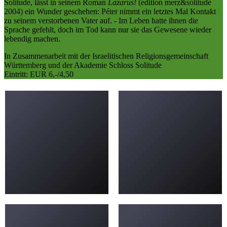
Solitude, lässt in seinem Roman
Lazarus!
(edition merz&solitude
2004) ein Wunder geschehen: Péter nimmt ein letztes Mal Kontakt
zu seinem verstorbenen Vater auf. - Im Leben hatte ihnen die
Sprache gefehlt, doch im Tod kann nur sie das Gewesene wieder
lebendig machen.
In Zusammenarbeit mit der Israelitischen Religionsgemeinschaft
Württemberg und der Akademie Schloss Solitude
Eintritt: EUR 6,-/4,50