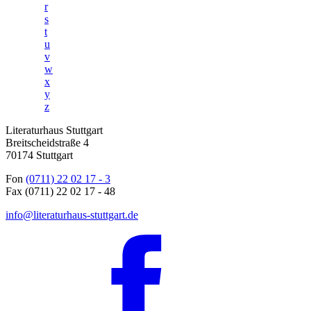
r
s
t
u
v
w
x
y
z
Literaturhaus Stuttgart
Breitscheidstraße 4
70174 Stuttgart
Fon
(0711) 22 02 17 - 3
Fax (0711) 22 02 17 - 48
info@literaturhaus-stuttgart.de