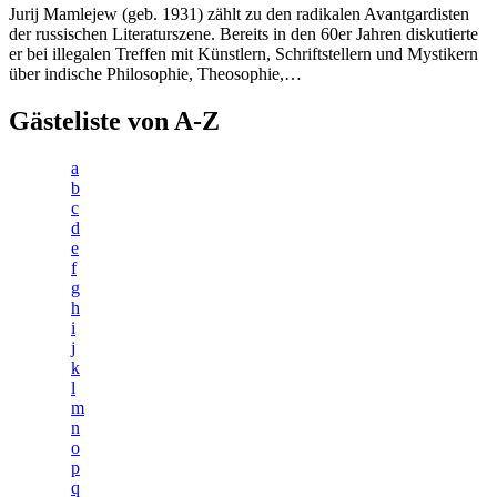
Jurij Mamlejew (geb. 1931) zählt zu den radikalen Avantgardisten
der russischen Literaturszene. Bereits in den 60er Jahren diskutierte
er bei illegalen Treffen mit Künstlern, Schriftstellern und Mystikern
über indische Philosophie, Theosophie,…
Gästeliste von A-Z
a
b
c
d
e
f
g
h
i
j
k
l
m
n
o
p
q