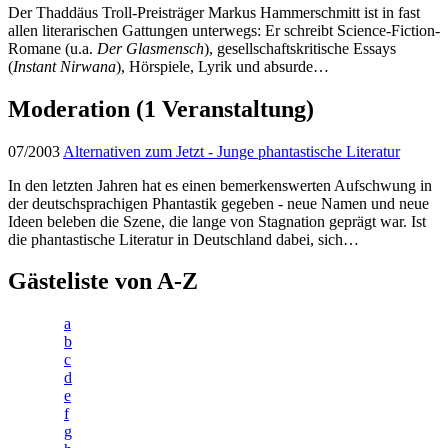
Der Thaddäus Troll-Preisträger Markus Hammerschmitt ist in fast
allen literarischen Gattungen unterwegs: Er schreibt Science-Fiction-
Romane (u.a.
Der Glasmensch
), gesellschaftskritische Essays
(
Instant Nirwana
), Hörspiele, Lyrik und absurde…
Moderation
(1 Veranstaltung)
07/2003
Alternativen zum Jetzt - Junge phantastische Literatur
In den letzten Jahren hat es einen bemerkenswerten Aufschwung in
der deutschsprachigen Phantastik gegeben - neue Namen und neue
Ideen beleben die Szene, die lange von Stagnation geprägt war. Ist
die phantastische Literatur in Deutschland dabei, sich…
Gästeliste von A-Z
a
b
c
d
e
f
g