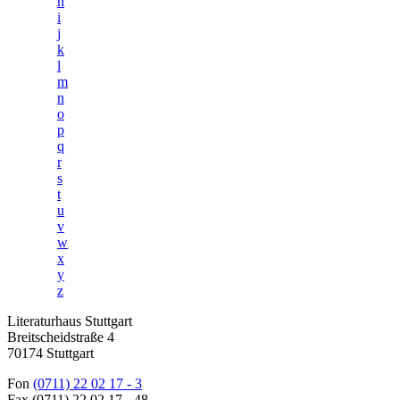
h
i
j
k
l
m
n
o
p
q
r
s
t
u
v
w
x
y
z
Literaturhaus Stuttgart
Breitscheidstraße 4
70174 Stuttgart
Fon
(0711) 22 02 17 - 3
Fax (0711) 22 02 17 - 48