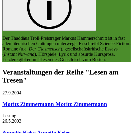
Der Thaddäus Troll-Preisträger Markus Hammerschmitt ist in fast
allen literarischen Gattungen unterwegs: Er schreibt Science-Fiction-
Romane (u.a.
Der Glasmensch
), gesellschaftskritische Essays
(
Instant Nirwana
), Hörspiele, Lyrik und absurde Kurzprosa.
Letztere gibt er am Tresen des Gensfleisch zum Besten.
Veranstaltungen der Reihe "Lesen am
Tresen"
27.9.
2004
Moritz Zimmermann
Moritz Zimmermann
Lesung
26.5.
2003
Annette Keles
Annette Keles