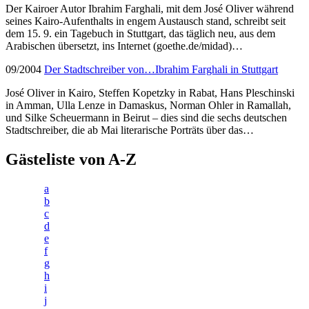
Der Kairoer Autor Ibrahim Farghali, mit dem José Oliver während
seines Kairo-Aufenthalts in engem Austausch stand, schreibt seit
dem 15. 9. ein Tagebuch in Stuttgart, das täglich neu, aus dem
Arabischen übersetzt, ins Internet (goethe.de/midad)…
09/2004
Der Stadtschreiber von…Ibrahim Farghali in Stuttgart
José Oliver in Kairo, Steffen Kopetzky in Rabat, Hans Pleschinski
in Amman, Ulla Lenze in Damaskus, Norman Ohler in Ramallah,
und Silke Scheuermann in Beirut – dies sind die sechs deutschen
Stadtschreiber, die ab Mai literarische Porträts über das…
Gästeliste von A-Z
a
b
c
d
e
f
g
h
i
j