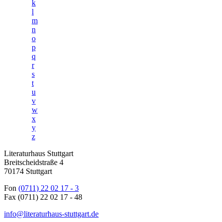
k
l
m
n
o
p
q
r
s
t
u
v
w
x
y
z
Literaturhaus Stuttgart
Breitscheidstraße 4
70174 Stuttgart
Fon
(0711) 22 02 17 - 3
Fax (0711) 22 02 17 - 48
info@literaturhaus-stuttgart.de