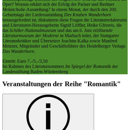
Oper? Woraus erklärt sich der Erfolg der Pariser und Berliner
Melancholie
-Ausstellung? In einem Monat, der durch den 200.
Geburtstags der Liedersammlung
Des Knaben Wunderhorn
herausgefordert ist, diskutieren diese Fragen die Literaturredakteurin
und
Literaturen
-Herausgeberin Sigrid Löffler, Heike Gfrereis, die
das
Schiller-Nationalmuseum
und das am 6. Juni eröffnende
Literaturmuseum der Moderne
in Marbach leitet, der Stuttgarter
Literaturkritiker und Übersetzer Joachim Kalka sowie Manfred
Metzner, Mitgründer und Geschäftsführer des Heidelberger Verlags
Das Wunderhorn
.
Eintritt: Euro 7,-/5,-/3,50
Im Rahmen des Literatursommers
Im Spiegel der Romantik
der
Landesstiftung Baden-Württemberg
Veranstaltungen der Reihe "Romantik"