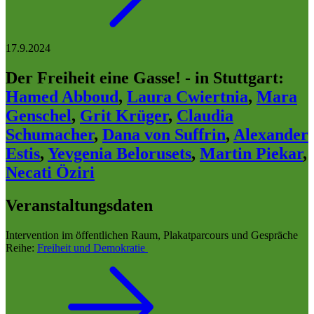
17.9.2024
Der Freiheit eine Gasse! - in Stuttgart
:
Hamed Abboud
,
Laura Cwiertnia
,
Mara
Genschel
,
Grit Krüger
,
Claudia
Schumacher
,
Dana von Suffrin
,
Alexander
Estis
,
Yevgenia Belorusets
,
Martin Piekar
,
Necati Öziri
Veranstaltungsdaten
Intervention im öffentlichen Raum, Plakatparcours und Gespräche
Reihe:
Freiheit und Demokratie