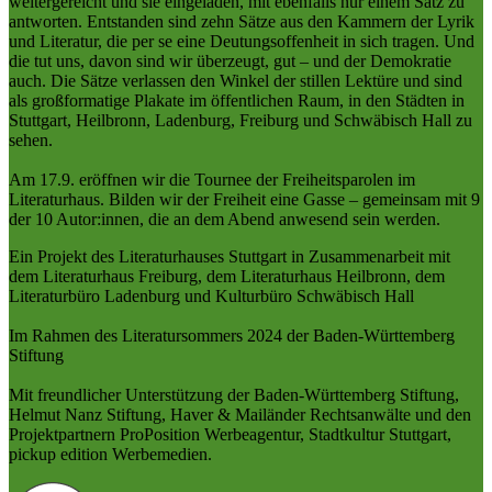
weitergereicht und sie eingeladen, mit ebenfalls nur einem Satz zu
antworten. Entstanden sind zehn Sätze aus den Kammern der Lyrik
und Literatur, die per se eine Deutungsoffenheit in sich tragen. Und
die tut uns, davon sind wir überzeugt, gut – und der Demokratie
auch. Die Sätze verlassen den Winkel der stillen Lektüre und sind
als großformatige Plakate im öffentlichen Raum, in den Städten in
Stuttgart, Heilbronn, Ladenburg, Freiburg und Schwäbisch Hall zu
sehen.
Am 17.9. eröffnen wir die Tournee der Freiheitsparolen im
Literaturhaus. Bilden wir der Freiheit eine Gasse – gemeinsam mit 9
der 10 Autor:innen, die an dem Abend anwesend sein werden.
Ein Projekt des Literaturhauses Stuttgart in Zusammenarbeit mit
dem Literaturhaus Freiburg, dem Literaturhaus Heilbronn, dem
Literaturbüro Ladenburg und Kulturbüro Schwäbisch Hall
Im Rahmen des Literatursommers 2024 der Baden-Württemberg
Stiftung
Mit freundlicher Unterstützung der Baden-Württemberg Stiftung,
Helmut Nanz Stiftung, Haver & Mailänder Rechtsanwälte und den
Projektpartnern ProPosition Werbeagentur, Stadtkultur Stuttgart,
pickup edition Werbemedien.