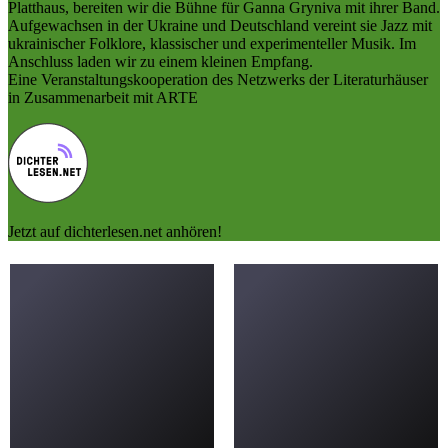
Platthaus, bereiten wir die Bühne für Ganna Gryniva mit ihrer Band.
Aufgewachsen in der Ukraine und Deutschland vereint sie Jazz mit
ukrainischer Folklore, klassischer und experimenteller Musik. Im
Anschluss laden wir zu einem kleinen Empfang.
Eine Veranstaltungskooperation des Netzwerks der Literaturhäuser
in Zusammenarbeit mit ARTE
Jetzt auf dichterlesen.net anhören!