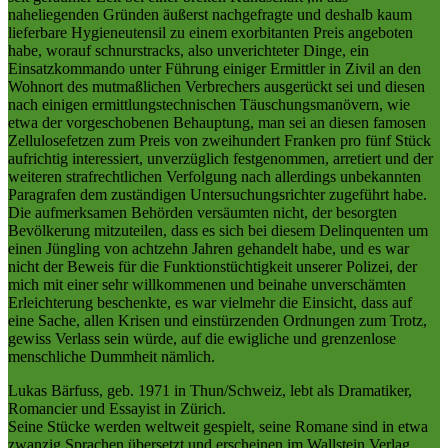
naheliegenden Gründen äußerst nachgefragte und deshalb kaum
lieferbare Hygieneutensil zu einem exorbitanten Preis angeboten
habe, worauf schnurstracks, also unverichteter Dinge, ein
Einsatzkommando unter Führung einiger Ermittler in Zivil an den
Wohnort des mutmaßlichen Verbrechers ausgerückt sei und diesen
nach einigen ermittlungstechnischen Täuschungsmanövern, wie
etwa der vorgeschobenen Behauptung, man sei an diesen famosen
Zellulosefetzen zum Preis von zweihundert Franken pro fünf Stück
aufrichtig interessiert, unverzüglich festgenommen, arretiert und der
weiteren strafrechtlichen Verfolgung nach allerdings unbekannten
Paragrafen dem zuständigen Untersuchungsrichter zugeführt habe.
Die aufmerksamen Behörden versäumten nicht, der besorgten
Bevölkerung mitzuteilen, dass es sich bei diesem Delinquenten um
einen Jüngling von achtzehn Jahren gehandelt habe, und es war
nicht der Beweis für die Funktionstüchtigkeit unserer Polizei, der
mich mit einer sehr willkommenen und beinahe unverschämten
Erleichterung beschenkte, es war vielmehr die Einsicht, dass auf
eine Sache, allen Krisen und einstürzenden Ordnungen zum Trotz,
gewiss Verlass sein würde, auf die ewigliche und grenzenlose
menschliche Dummheit nämlich.
Lukas Bärfuss, geb. 1971 in Thun/Schweiz, lebt als Dramatiker,
Romancier und Essayist in Zürich.
Seine Stücke werden weltweit gespielt, seine Romane sind in etwa
zwanzig Sprachen übersetzt und erscheinen im Wallstein Verlag,