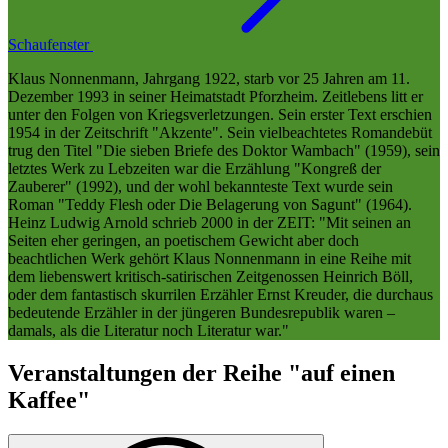
Schaufenster
Klaus Nonnenmann, Jahrgang 1922, starb vor 25 Jahren am 11.
Dezember 1993 in seiner Heimatstadt Pforzheim. Zeitlebens litt er
unter den Folgen von Kriegsverletzungen. Sein erster Text erschien
1954 in der Zeitschrift "Akzente". Sein vielbeachtetes Romandebüt
trug den Titel "Die sieben Briefe des Doktor Wambach" (1959), sein
letztes Werk zu Lebzeiten war die Erzählung "Kongreß der
Zauberer" (1992), und der wohl bekannteste Text wurde sein
Roman "Teddy Flesh oder Die Belagerung von Sagunt" (1964).
Heinz Ludwig Arnold schrieb 2000 in der ZEIT: "Mit seinen an
Seiten eher geringen, an poetischem Gewicht aber doch
beachtlichen Werk gehört Klaus Nonnenmann in eine Reihe mit
dem liebenswert kritisch-satirischen Zeitgenossen Heinrich Böll,
oder dem fantastisch skurrilen Erzähler Ernst Kreuder, die durchaus
bedeutende Erzähler in der jüngeren Bundesrepublik waren –
damals, als die Literatur noch Literatur war."
Veranstaltungen der Reihe "auf einen
Kaffee"