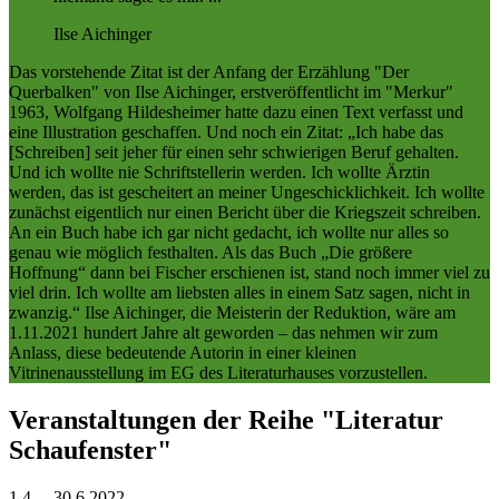
Ilse Aichinger
Das vorstehende Zitat ist der Anfang der Erzählung "Der
Querbalken" von Ilse Aichinger, erstveröffentlicht im "Merkur"
1963, Wolfgang Hildesheimer hatte dazu einen Text verfasst und
eine Illustration geschaffen. Und noch ein Zitat: „Ich habe das
[Schreiben] seit jeher für einen sehr schwierigen Beruf gehalten.
Und ich wollte nie Schriftstellerin werden. Ich wollte Ärztin
werden, das ist gescheitert an meiner Ungeschicklichkeit. Ich wollte
zunächst eigentlich nur einen Bericht über die Kriegszeit schreiben.
An ein Buch habe ich gar nicht gedacht, ich wollte nur alles so
genau wie möglich festhalten. Als das Buch „Die größere
Hoffnung“ dann bei Fischer erschienen ist, stand noch immer viel zu
viel drin. Ich wollte am liebsten alles in einem Satz sagen, nicht in
zwanzig.“ Ilse Aichinger, die Meisterin der Reduktion, wäre am
1.11.2021 hundert Jahre alt geworden – das nehmen wir zum
Anlass, diese bedeutende Autorin in einer kleinen
Vitrinenausstellung im EG des Literaturhauses vorzustellen.
Veranstaltungen der Reihe "Literatur
Schaufenster"
1.4.
–
30.6.
2022