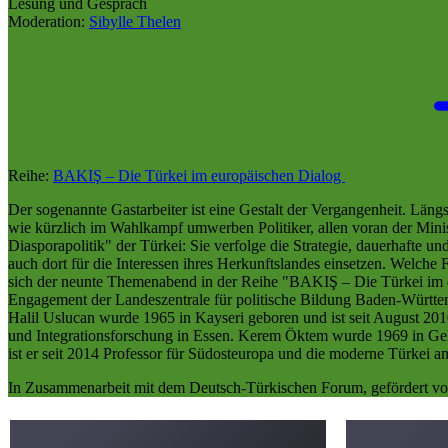
Lesung und Gespräch
Moderation:
Sibylle Thelen
Reihe:
BAKIŞ – Die Türkei im europäischen Dialog
Der sogenannte Gastarbeiter ist eine Gestalt der Vergangenheit. Längs
wie kürzlich im Wahlkampf umwerben Politiker, allen voran der Minist
Diasporapolitik" der Türkei: Sie verfolge die Strategie, dauerhafte u
auch dort für die Interessen ihres Herkunftslandes einsetzen. Welche F
sich der neunte Themenabend in der Reihe "BAKIŞ – Die Türkei im eu
Engagement der Landeszentrale für politische Bildung Baden-Württem
Halil Uslucan wurde 1965 in Kayseri geboren und ist seit August 201
und Integrationsforschung in Essen. Kerem Öktem wurde 1969 in Gels
ist er seit 2014 Professor für Südosteuropa und die moderne Türkei a
In Zusammenarbeit mit dem Deutsch-Türkischen Forum, gefördert vo