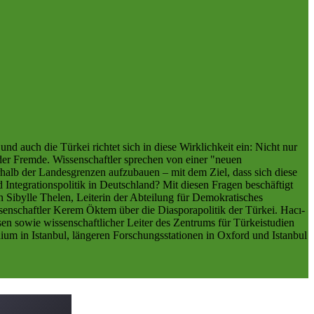
nd auch die Türkei richtet sich in diese Wirklichkeit ein: Nicht nur
 der Fremde. Wissenschaftler sprechen von einer "neuen
erhalb der Landesgrenzen aufzubauen – mit dem Ziel, dass sich diese
nd Integrationspolitik in Deutschland? Mit diesen Fragen beschäftigt
Sibylle Thelen, Leiterin der Abteilung für Demokratisches
enschaftler Kerem Öktem über die Diasporapolitik der Türkei. Hacı-
en sowie wissenschaftlicher Leiter des Zentrums für Türkeistudien
um in Istanbul, längeren Forschungsstationen in Oxford und Istanbul