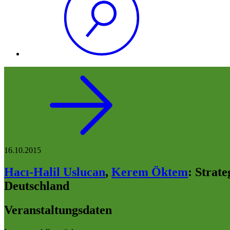
16.10.2015
Hacı-Halil Uslucan
,
Kerem Öktem
:
Strate
Deutschland
Veranstaltungsdaten