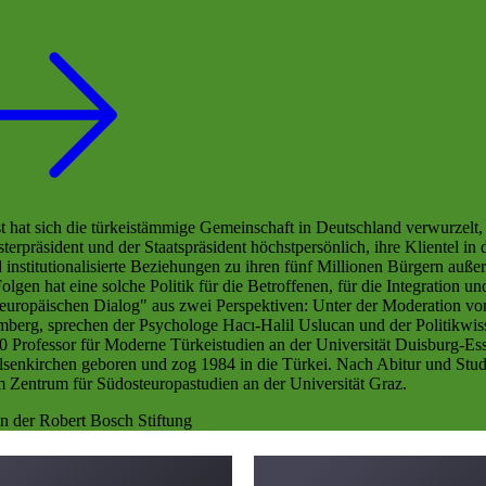
t hat sich die türkeistämmige Gemeinschaft in Deutschland verwurzelt, u
erpräsident und der Staatspräsident höchstpersönlich, ihre Klientel in
nd institutionalisierte Beziehungen zu ihren fünf Millionen Bürgern auß
olgen hat eine solche Politik für die Betroffenen, für die Integration u
ropäischen Dialog" aus zwei Perspektiven: Unter der Moderation von 
berg, sprechen der Psychologe Hacı-Halil Uslucan und der Politikwiss
0 Professor für Moderne Türkeistudien an der Universität Duisburg-Ess
enkirchen geboren und zog 1984 in die Türkei. Nach Abitur und Studi
m Zentrum für Südosteuropastudien an der Universität Graz.
n der Robert Bosch Stiftung