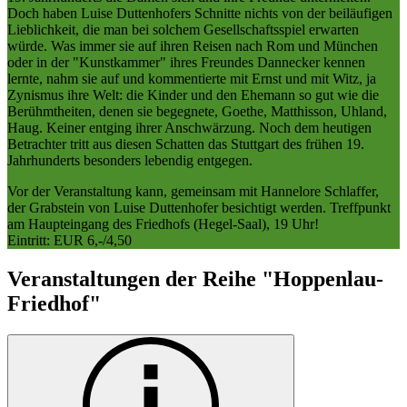
Doch haben Luise Duttenhofers Schnitte nichts von der beiläufigen
Lieblichkeit, die man bei solchem Gesellschaftsspiel erwarten
würde. Was immer sie auf ihren Reisen nach Rom und München
oder in der "Kunstkammer" ihres Freundes Dannecker kennen
lernte, nahm sie auf und kommentierte mit Ernst und mit Witz, ja
Zynismus ihre Welt: die Kinder und den Ehemann so gut wie die
Berühmtheiten, denen sie begegnete, Goethe, Matthisson, Uhland,
Haug. Keiner entging ihrer Anschwärzung. Noch dem heutigen
Betrachter tritt aus diesen Schatten das Stuttgart des frühen 19.
Jahrhunderts besonders lebendig entgegen.
Vor der Veranstaltung kann, gemeinsam mit Hannelore Schlaffer,
der Grabstein von Luise Duttenhofer besichtigt werden. Treffpunkt
am Haupteingang des Friedhofs (Hegel-Saal), 19 Uhr!
Eintritt: EUR 6,-/4,50
Veranstaltungen der Reihe "Hoppenlau-
Friedhof"