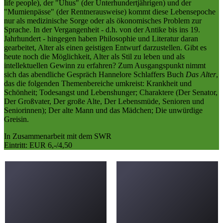
life people), der "Uhus" (der Unterhundertjährigen) und der
"Mumienpässe" (der Rentnerausweise) kommt diese Lebensepoche
nur als medizinische Sorge oder als ökonomisches Problem zur
Sprache. In der Vergangenheit - d.h. von der Antike bis ins 19.
Jahrhundert - hingegen haben Philosophie und Literatur daran
gearbeitet, Alter als einen geistigen Entwurf darzustellen. Gibt es
heute noch die Möglichkeit, Alter als Stil zu leben und als
intellektuellen Gewinn zu erfahren? Zum Ausgangspunkt nimmt
sich das abendliche Gespräch Hannelore Schlaffers Buch
Das Alter
,
das die folgenden Themenbereiche umkreist: Krankheit und
Schönheit; Todesangst und Lebenshunger; Charaktere (Der Senator,
Der Großvater, Der große Alte, Der Lebensmüde, Senioren und
Seniorinnen); Der alte Mann und das Mädchen; Die unwürdige
Greisin.
In Zusammenarbeit mit dem SWR
Eintritt: EUR 6,-/4,50