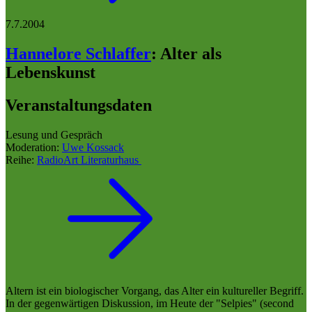
7.7.2004
Hannelore Schlaffer
:
Alter als
Lebenskunst
Veranstaltungsdaten
Lesung und Gespräch
Moderation:
Uwe Kossack
Reihe:
RadioArt Literaturhaus
Altern ist ein biologischer Vorgang, das Alter ein kultureller Begriff.
In der gegenwärtigen Diskussion, im Heute der "Selpies" (second