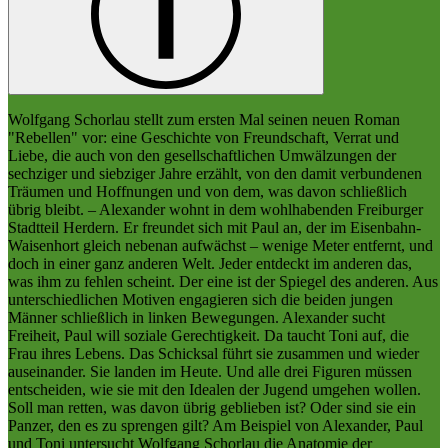
Wolfgang Schorlau stellt zum ersten Mal seinen neuen Roman
"Rebellen" vor: eine Geschichte von Freundschaft, Verrat und
Liebe, die auch von den gesellschaftlichen Umwälzungen der
sechziger und siebziger Jahre erzählt, von den damit verbundenen
Träumen und Hoffnungen und von dem, was davon schließlich
übrig bleibt. – Alexander wohnt in dem wohlhabenden Freiburger
Stadtteil Herdern. Er freundet sich mit Paul an, der im Eisenbahn-
Waisenhort gleich nebenan aufwächst – wenige Meter entfernt, und
doch in einer ganz anderen Welt. Jeder entdeckt im anderen das,
was ihm zu fehlen scheint. Der eine ist der Spiegel des anderen. Aus
unterschiedlichen Motiven engagieren sich die beiden jungen
Männer schließlich in linken Bewegungen. Alexander sucht
Freiheit, Paul will soziale Gerechtigkeit. Da taucht Toni auf, die
Frau ihres Lebens. Das Schicksal führt sie zusammen und wieder
auseinander. Sie landen im Heute. Und alle drei Figuren müssen
entscheiden, wie sie mit den Idealen der Jugend umgehen wollen.
Soll man retten, was davon übrig geblieben ist? Oder sind sie ein
Panzer, den es zu sprengen gilt? Am Beispiel von Alexander, Paul
und Toni untersucht Wolfgang Schorlau die Anatomie der