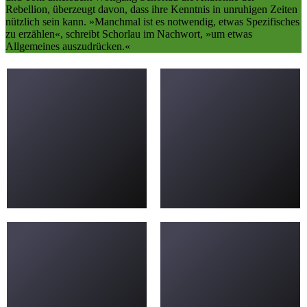
Rebellion, überzeugt davon, dass ihre Kenntnis in unruhigen Zeiten
nützlich sein kann. »Manchmal ist es notwendig, etwas Spezifisches
zu erzählen«, schreibt Schorlau im Nachwort, »um etwas
Allgemeines auszudrücken.«