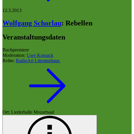
12.3.2013
Wolfgang Schorlau
:
Rebellen
Veranstaltungsdaten
Buchpremiere
Moderation:
Uwe Kossack
Reihe:
RadioArt Literaturhaus
Ort: Liederhalle Mozartsaal