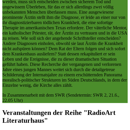
werden, muss sich entscheiden zwischen sicherem Tod und
ungewissem Überleben, für das er sich allerdings zwei völlig
unbekannten Menschen überlassen muss. Eine ausgewiesene
prominente Ärztin stellt ihm die Diagnose, er leide an einer nur von
ihr diagnostizierbaren tödlichen Krankheit, die eine sofortige
Therapie im amerikanischen Texas erfordere. Der väterliche Mentor,
ein katholischer Priester, rät, der Ärztin zu vertrauen und in die USA
zu reisen. Wie soll sich der angehende Schriftsteller entscheiden?
Andere Diagnosen einholen, obwohl sie laut Ärztin die Krankheit
nicht aufspüren können? Dem Rat der Eltern folgen und sich sofort
dem Krankenhaus ausliefern? Statt dessen rekapituliert er sein
Leben und die Ereignisse, die zu dieser dramatischen Situation
geführt haben. Diese Recherche der vergangenen und verlorenen
Jahre eines jungen Mannes weitet sich durch die detailgetreue
Schilderung der Internatsjahre zu einem erschütternden Panorama
moralisch-politischer Strukturen im Süden Deutschlands, in dem der
Einzelne wenig, die Kirche alles zählt.
In Zusammenarbeit mit dem SWR (Sendetermin: SWR 2, 21.6.,
22.05 Uhr)
Veranstaltungen der Reihe "RadioArt
Literaturhaus"