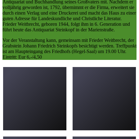
Antiquariat und Buchhandlung seines Großvaters mit. Nachdem er
volljährig geworden ist, 1792, übernimmt er die Firma, erweitert sie
durch einen Verlag und eine Druckerei und macht das Haus zu einer
guten Adresse für Landeskundliche und Christliche Literatur.
Frieder Weitbrecht, geboren 1944, folgt ihm in 6. Generation und
führt heute das Antiquariat Steinkopf in der Marienstraße.
Vor der Veranstaltung kann, gemeinsam mit Frieder Weitbrecht, der
Grabstein Johann Friedrich Steinkopfs besichtigt werden. Treffpunkt
ist am Haupteingang des Friedhofs (Hegel-Saal) um 19.00 Uhr.
Eintritt: Eur 6,-/4,50