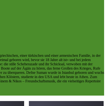
riechischen, einer türkischen und einer armenischen Familie, in der
imal geboren wird, bevor sie 18 Jahre alt ist« und bei jedem
: die stille Scheherazade und ihr Schicksal, verwoben mit der
 Boote auf der Ägäis zu hören, das ferne Grollen des Krieges, Rufe
ser zu überqueren. Defne Suman wurde in Istanbul geboren und wuchs
schen Klöstern, studierte in den USA und lebt heute in Athen. Zum
inem & Nikos – Freundschaftsmusik, die ein vielseitiges Repertoire