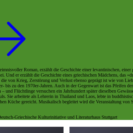
nisvoller Roman, erzählt die Geschichte einer levantinischen, einer g
ei. Und er erzählt die Geschichte eines griechischen Mädchens, das »dre
ie von Krieg, Zerstörung und Verlust ebenso geprägt ist wie von Liebe
- bis zu den 1970er-Jahren. Auch in der Gegenwart ist das Pfeifen der
 – und Flüchtlinge versuchen ein Jahrhundert später dieselben Gewäs
ls. Sie arbeitete als Lehrerin in Thailand und Laos, lebte in buddhisti
n Küche gereicht. Musikalisch begleitet wird die Veranstaltung von S
utsch-Griechische Kulturinitiative und Literaturhaus Stuttgart