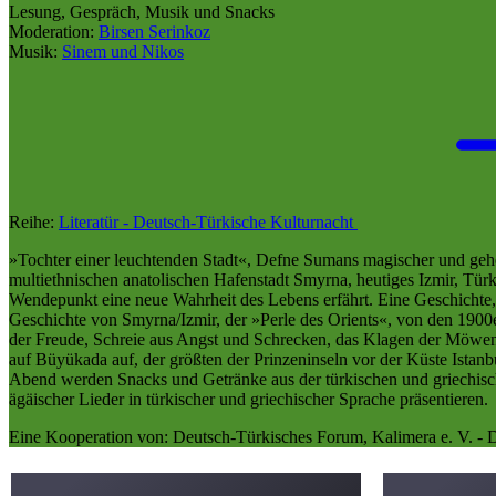
Lesung, Gespräch, Musik und Snacks
Moderation:
Birsen Serinkoz
Musik:
Sinem und Nikos
Reihe:
Literatür - Deutsch-Türkische Kulturnacht
»Tochter einer leuchtenden Stadt«, Defne Sumans magischer und geheim
multiethnischen anatolischen Hafenstadt Smyrna, heutiges Izmir, Türk
Wendepunkt eine neue Wahrheit des Lebens erfährt. Eine Geschichte, d
Geschichte von Smyrna/Izmir, der »Perle des Orients«, von den 1900er
der Freude, Schreie aus Angst und Schrecken, das Klagen der Möwen
auf Büyükada auf, der größten der Prinzeninseln vor der Küste Istanbu
Abend werden Snacks und Getränke aus der türkischen und griechische
ägäischer Lieder in türkischer und griechischer Sprache präsentieren.
Eine Kooperation von: Deutsch-Türkisches Forum, Kalimera e. V. - De