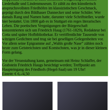
Liederhalle und Lindenmuseum. Er zählt zu den künstlerisch
anspruchsvollsten Friedhöfen im klassizistischen Geschmack,
geprägt durch den Bildhauer Dannecker und seine Schüler. Wer
damals Rang und Namen hatte, darunter viele Schriftsteller, wurde
hier bestattet. Um 1800 gab es in Stuttgart ein reges literarisches
Leben. Die poetischen Vergnügungen der Bürgerschaft
konzentrierten sich um Friedrich Haug (1761-1829), Redakteur bei
Cotta und später Hofbibliothekar. Er veröffentlichte Tausende von
witzigen Gedichten und trug sie bei geselligen Gelegenheiten vor.
Vor allem seine Epigramme auf „Wahls große Nase“ zählen noch
heute zum Geistreichsten und Komischsten, was je in dieser kleinen
Form gelang.
Vor der Veranstaltung kann, gemeinsam mit Heinz Schlaffer, der
Grabstein Friedrich Haugs besichtigt werden; Treffpunkt am
Haupteingang des Friedhofs (Hegel-Saal) um 19 Uhr!
Eintritt: € 6,-/4,50