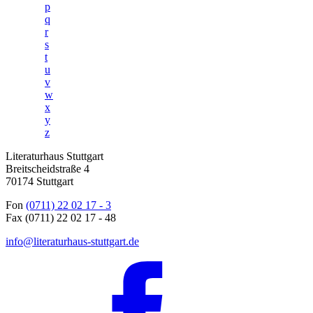
p
q
r
s
t
u
v
w
x
y
z
Literaturhaus Stuttgart
Breitscheidstraße 4
70174 Stuttgart
Fon
(0711) 22 02 17 - 3
Fax (0711) 22 02 17 - 48
info@literaturhaus-stuttgart.de