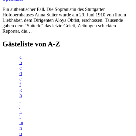
Ein authentischer Fall. Die Sopranistin des Stuttgarter
Hofopernhauses Anna Sutter wurde am 29. Juni 1910 von ihrem
Liebhaber, dem Dirigenten Aloys Obrist, erschossen. Tausende
gaben dem "Sutterle" das letzte Geleit, Zeitungen schickten
Reporter, die…
Gästeliste von A-Z
a
b
c
d
e
f
g
h
i
j
k
l
m
n
o