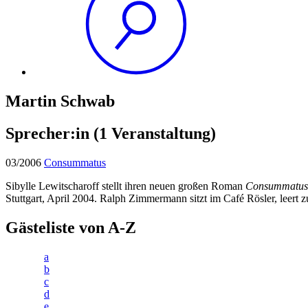
Martin Schwab
Sprecher:in
(1 Veranstaltung)
03/2006
Consummatus
Sibylle Lewitscharoff stellt ihren neuen großen Roman
Consummatus
Stuttgart, April 2004. Ralph Zimmermann sitzt im Café Rösler, leert 
Gästeliste von A-Z
a
b
c
d
e