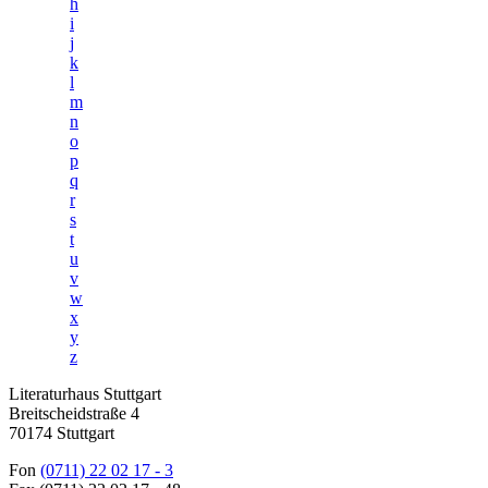
h
i
j
k
l
m
n
o
p
q
r
s
t
u
v
w
x
y
z
Literaturhaus Stuttgart
Breitscheidstraße 4
70174 Stuttgart
Fon
(0711) 22 02 17 - 3