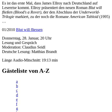
Es ist das erste Mal, dass James Ellroy nach Deutschland auf
Lesereise kommt. Ellroy präsentiert den neuen Roman
Blut will
fließen (Blood's a Rover)
, der den Abschluss der
Underworld-
Trilogie
markiert, zu der noch die Romane
American Tabloid
(1995)
…
01/2010
Blut will fliessen
Donnerstag, 28. Januar, 20 Uhr
Lesung und Gespräch
Moderation: Claudius Seidl
Deutsche Lesung: Matthias Brandt
Länge Audio-Mitschnitt: 19:13 min
Gästeliste von A-Z
a
b
c
d
e
f
g