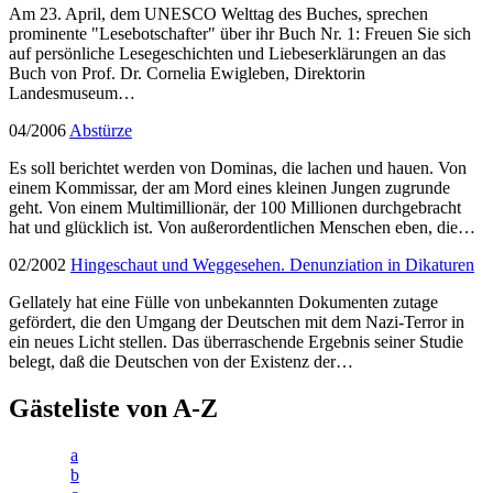
Am 23. April, dem UNESCO Welttag des Buches, sprechen
prominente "Lesebotschafter" über ihr Buch Nr. 1: Freuen Sie sich
auf persönliche Lesegeschichten und Liebeserklärungen an das
Buch von Prof. Dr. Cornelia Ewigleben, Direktorin
Landesmuseum…
04/2006
Abstürze
Es soll berichtet werden von Dominas, die lachen und hauen. Von
einem Kommissar, der am Mord eines kleinen Jungen zugrunde
geht. Von einem Multimillionär, der 100 Millionen durchgebracht
hat und glücklich ist. Von außerordentlichen Menschen eben, die…
02/2002
Hingeschaut und Weggesehen. Denunziation in Dikaturen
Gellately hat eine Fülle von unbekannten Dokumenten zutage
gefördert, die den Umgang der Deutschen mit dem Nazi-Terror in
ein neues Licht stellen. Das überraschende Ergebnis seiner Studie
belegt, daß die Deutschen von der Existenz der…
Gästeliste von A-Z
a
b