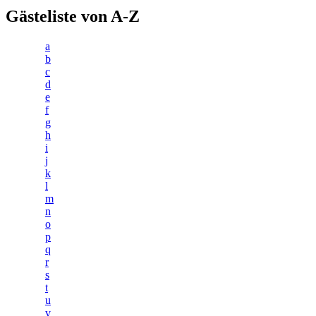
Gästeliste von A-Z
a
b
c
d
e
f
g
h
i
j
k
l
m
n
o
p
q
r
s
t
u
v