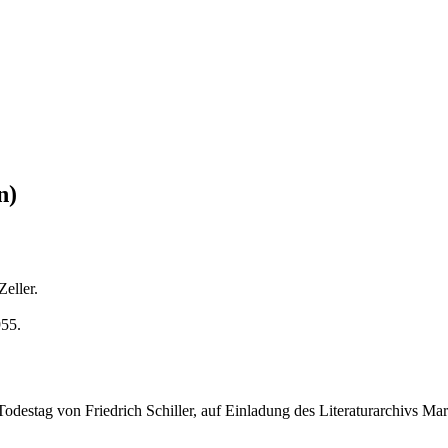
n)
eller.
955.
destag von Friedrich Schiller, auf Einladung des Literaturarchivs Ma