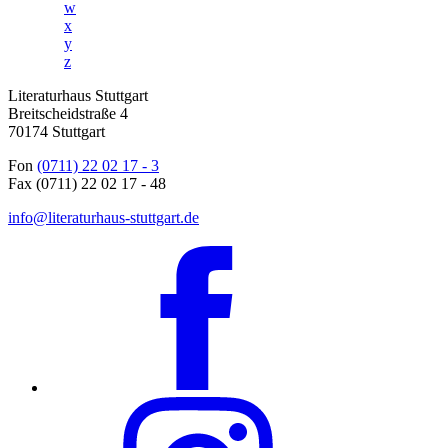
w
x
y
z
Literaturhaus Stuttgart
Breitscheidstraße 4
70174 Stuttgart
Fon
(0711) 22 02 17 - 3
Fax (0711) 22 02 17 - 48
info@literaturhaus-stuttgart.de