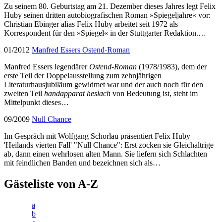
Zu seinem 80. Geburtstag am 21. Dezember dieses Jahres legt Felix
Huby seinen dritten autobiografischen Roman »Spiegeljahre« vor:
Christian Ebinger alias Felix Huby arbeitet seit 1972 als
Korrespondent für den »Spiegel« in der Stuttgarter Redaktion.…
01/2012
Manfred Essers Ostend-Roman
Manfred Essers legendärer
Ostend-Roman
(1978/1983), dem der
erste Teil der Doppelausstellung zum zehnjährigen
Literaturhausjubiläum gewidmet war und der auch noch für den
zweiten Teil
handapparat heslach
von Bedeutung ist, steht im
Mittelpunkt dieses…
09/2009
Null Chance
Im Gespräch mit Wolfgang Schorlau präsentiert Felix Huby
'Heilands vierten Fall' "Null Chance": Erst zocken sie Gleichaltrige
ab, dann einen wehrlosen alten Mann. Sie liefern sich Schlachten
mit feindlichen Banden und bezeichnen sich als…
Gästeliste von A-Z
a
b