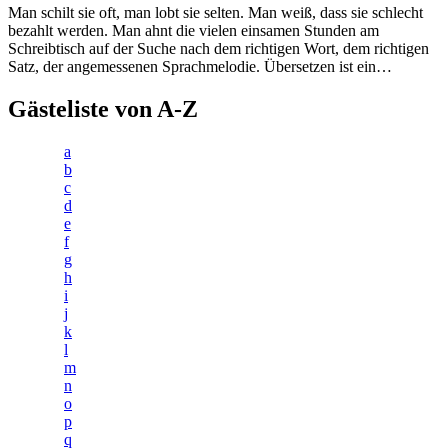
Man schilt sie oft, man lobt sie selten. Man weiß, dass sie schlecht
bezahlt werden. Man ahnt die vielen einsamen Stunden am
Schreibtisch auf der Suche nach dem richtigen Wort, dem richtigen
Satz, der angemessenen Sprachmelodie. Übersetzen ist ein…
Gästeliste von A-Z
a
b
c
d
e
f
g
h
i
j
k
l
m
n
o
p
q