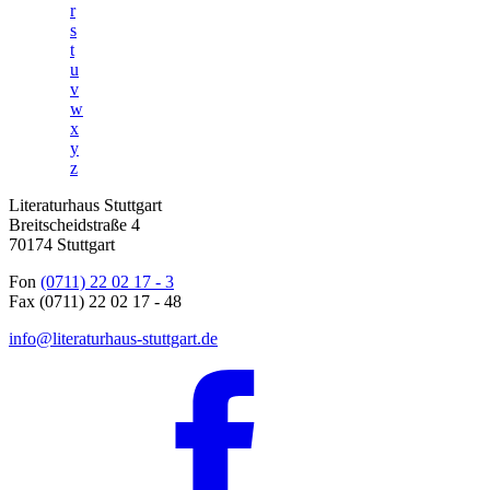
r
s
t
u
v
w
x
y
z
Literaturhaus Stuttgart
Breitscheidstraße 4
70174 Stuttgart
Fon
(0711) 22 02 17 - 3
Fax (0711) 22 02 17 - 48
info@literaturhaus-stuttgart.de