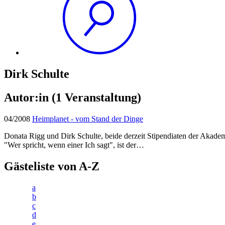
Dirk Schulte
Autor:in
(1 Veranstaltung)
04/2008
Heimplanet - vom Stand der Dinge
Donata Rigg und Dirk Schulte, beide derzeit Stipendiaten der Akademi
"Wer spricht, wenn einer Ich sagt", ist der…
Gästeliste von A-Z
a
b
c
d
e